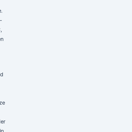
e.
-
,
en
nd
ze
der
in