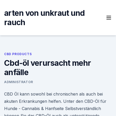
Skip
to
arten von unkraut und
content
rauch
CBD PRODUCTS
Cbd-öl verursacht mehr
anfälle
ADMINISTRATOR
CBD Öl kann sowohl bei chronischen als auch bei
akuten Erkrankungen helfen. Unter den CBD-Öl für
Hunde - Cannabis & Hanfseite Selbstverständlich
können Sie das CBD-Öl auch als unterstützende