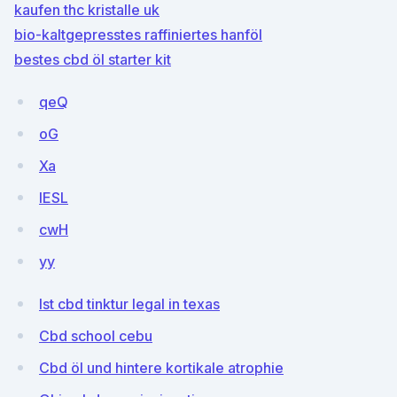
kaufen thc kristalle uk
bio-kaltgepresstes raffiniertes hanföl
bestes cbd öl starter kit
qeQ
oG
Xa
IESL
cwH
yy
Ist cbd tinktur legal in texas
Cbd school cebu
Cbd öl und hintere kortikale atrophie