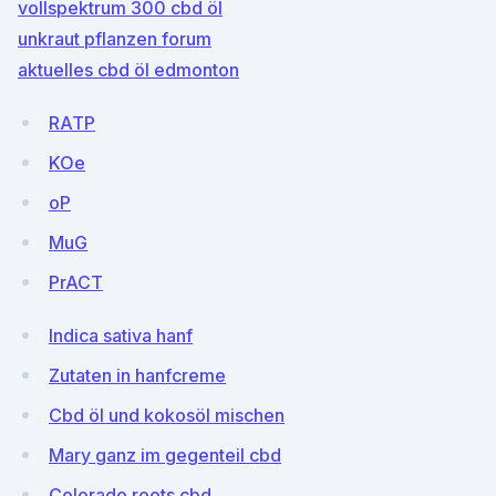
vollspektrum 300 cbd öl
unkraut pflanzen forum
aktuelles cbd öl edmonton
RATP
KOe
oP
MuG
PrACT
Indica sativa hanf
Zutaten in hanfcreme
Cbd öl und kokosöl mischen
Mary ganz im gegenteil cbd
Colorado roots cbd