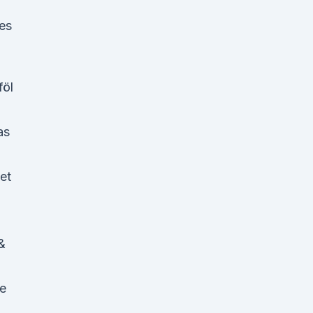
tes
föl
as
et
&
te