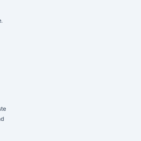
e.
a
9
te
nd