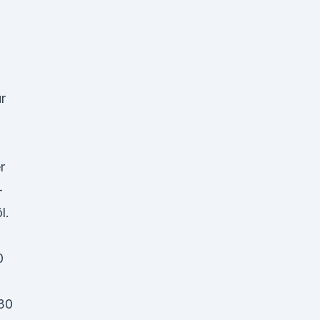
r
r
-
l.
0
30