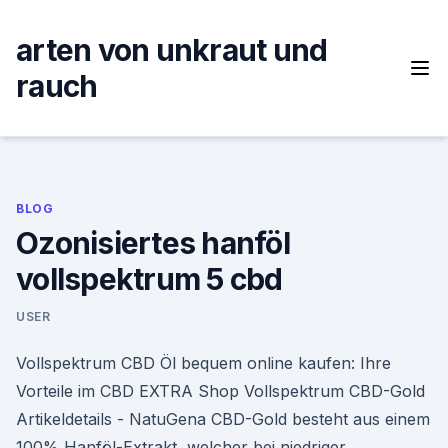
Skip
to
arten von unkraut und
content
rauch
BLOG
Ozonisiertes hanföl
vollspektrum 5 cbd
USER
Vollspektrum CBD Öl bequem online kaufen: Ihre
Vorteile im CBD EXTRA Shop Vollspektrum CBD-Gold
Artikeldetails - NatuGena CBD-Gold besteht aus einem
100% Hanföl-Extrakt, welcher bei niedriger