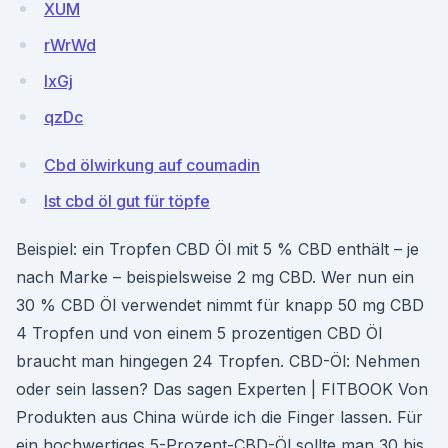
XUM
rWrWd
lxGj
qzDc
Cbd ölwirkung auf coumadin
Ist cbd öl gut für töpfe
Beispiel: ein Tropfen CBD Öl mit 5 % CBD enthält – je
nach Marke – beispielsweise 2 mg CBD. Wer nun ein
30 % CBD Öl verwendet nimmt für knapp 50 mg CBD
4 Tropfen und von einem 5 prozentigen CBD Öl
braucht man hingegen 24 Tropfen. CBD-Öl: Nehmen
oder sein lassen? Das sagen Experten | FITBOOK Von
Produkten aus China würde ich die Finger lassen. Für
ein hochwertiges 5-Prozent-CBD-Öl sollte man 30 bis