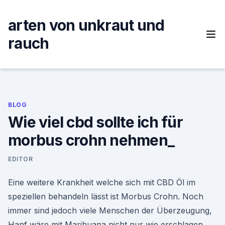
Skip
to
arten von unkraut und
content
rauch
BLOG
Wie viel cbd sollte ich für
morbus crohn nehmen_
EDITOR
Eine weitere Krankheit welche sich mit CBD Öl im
speziellen behandeln lässt ist Morbus Crohn. Noch
immer sind jedoch viele Menschen der Überzeugung,
Hanf wäre mit Marihuana nicht nur wie erschlagen